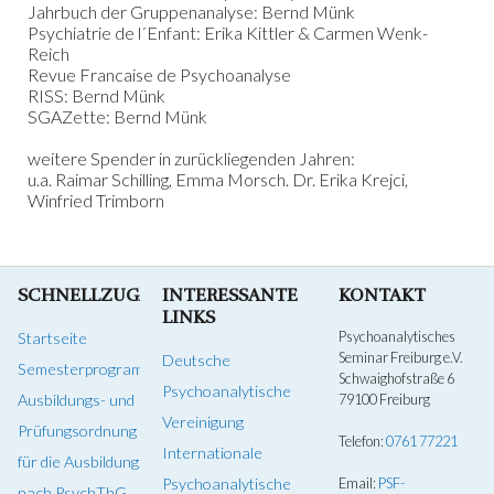
Jahrbuch der Gruppenanalyse: Bernd Münk
Psychiatrie de l´Enfant: Erika Kittler & Carmen Wenk-
Reich
Revue Francaise de Psychoanalyse
RISS: Bernd Münk
SGAZette: Bernd Münk
weitere Spender in zurückliegenden Jahren:
u.a. Raimar Schilling, Emma Morsch. Dr. Erika Krejci,
Winfried Trimborn
SCHNELLZUGANG
INTERESSANTE
KONTAKT
LINKS
Psychoanalytisches
Startseite
Seminar Freiburg e.V.
Deutsche
Semesterprogramm
Schwaighofstraße 6
Psychoanalytische
Ausbildungs- und
79100 Freiburg
Vereinigung
Prüfungsordnung
Telefon:
0761 77221
Internationale
für die Ausbildung
Psychoanalytische
Email:
PSF-
nach PsychThG